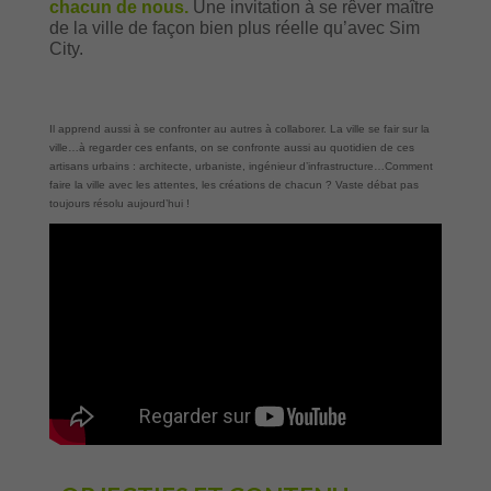
chacun de nous.
Une invitation à se rêver maître
de la ville de façon bien plus réelle qu’avec Sim
City.
Il apprend aussi à se confronter au autres à collaborer. La ville se fair sur la
ville…à regarder ces enfants, on se confronte aussi au quotidien de ces
artisans urbains : architecte, urbaniste, ingénieur d’infrastructure…Comment
faire la ville avec les attentes, les créations de chacun ? Vaste débat pas
toujours résolu aujourd’hui !