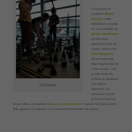
Conçue par le
sculpteur
Miquel
Navarro
,
cette
installation consiste
en un ensemble de
pièces métalliques
qui les unes
agencées avec les
autres, créent une
ville imaginaire
,
format maquette.
Mais l’ingéniosité de
cette oeuvre, c’est
qu’elle invite les
enfants à manipuler
eux-même,
©Creazine
librement, ces
morceaux d’acier,
pour concevoir sa
propre ville, à la manière d’un
jeu de construction
,
mais en bien plus grand.
Elle apprend à collaborer et à accepter l’intervention de l’autre.