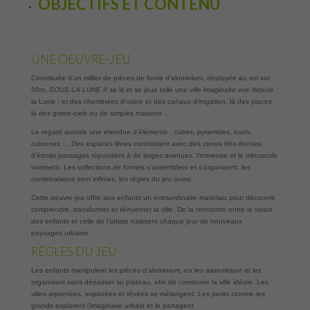
OBJECTIFS ET CONTENU
UNE OEUVRE-JEU
Constituée d’un millier de pièces de fonte d’aluminium, déployée au sol sur
50m,
SOUS
LA
LUNE
II
se lit et se joue telle une ville imaginaire vue depuis
la Lune : ici des cheminées d’usine et des canaux d’irrigation, là des places,
là des gratte-ciels ou de simples maisons …
Le regard survole une étendue d’éléments : cubes, pyramides, tours,
colonnes … Des espaces libres contrastent avec des zones très denses,
d’étroits passages répondent à de larges avenues, l’immense et le minuscule
voisinent. Les collections de formes s’assemblent et s’organisent, les
combinaisons sont infinies, les règles du jeu aussi.
Cette oeuvre-jeu offre aux enfants un extraordinaire matériau pour découvrir,
comprendre, transformer et réinventer la ville. De la rencontre entre la vision
des enfants et celle de l’artiste naissent chaque jour de nouveaux
paysages urbains.
RÈGLES DU JEU
Les enfants manipulent les pièces d’aluminium, en les assemblant et les
organisant sans dépasser su plateau, afin de construire la ville idéale. Les
villes arpentées, explorées et rêvées se mélangent. Les petits comme les
grands explorent l’imaginaire urbain et le partagent.