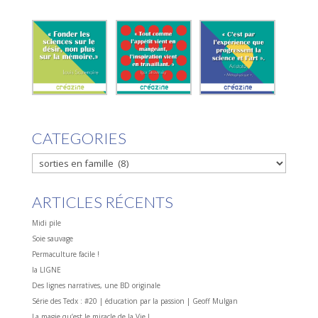
CATEGORIES
CATEGORIES
ARTICLES RÉCENTS
Midi pile
Soie sauvage
Permaculture facile !
la LIGNE
Des lignes narratives, une BD originale
Série des Tedx : #20 | éducation par la passion | Geoff Mulgan
La magie qu’est le miracle de la Vie !