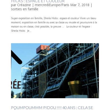
HICKS : ESPACE ET COULEUR
par
Créazine
|
mercrediEurope/Paris Mar 7, 2018
|
sorties en famille
Super exposition en famille, Sheila Hicks : espace et couleur Vivre un beau
moment, exposition en famille ou avec sa classe au musée et poursuivre à la
maison ou en classe, c’est possible, la preuve … La couleur et l’espace :
Sheila Hicks Je...
POUMPOUMMM PIDOU !!!! 40 ANS : CELA SE