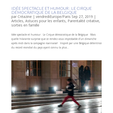
IDÉE SPECTACLE ET HUMOUR : LE CIRQUE
DÉMOCRATIQUE DE LA BELGIQUE
par
Créazine
|
vendrediEurope/Paris Sep 27, 2019
|
Articles
,
Astuces pour les enfants
,
Parentalité créative
,
sorties en famille
Idée spectacle et humour : Le Cirque démocratique de la Belgique Mais
quelle hilarante surprise que ce rendez-vous improbable d’un dimanche
après midi dans la campagne roannaise! Inspiré par une Belgique détentrice
du record mondial du pays ayant connu la plus...