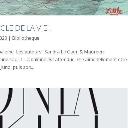
LE DE LA VIE !
2020
|
Bibliotheque
xi-baleine Les auteurs : Sandra Le Guen & Maurèen
ne sourit. La baleine est attendue. Elle aime tellement être
 Juno, puis son...