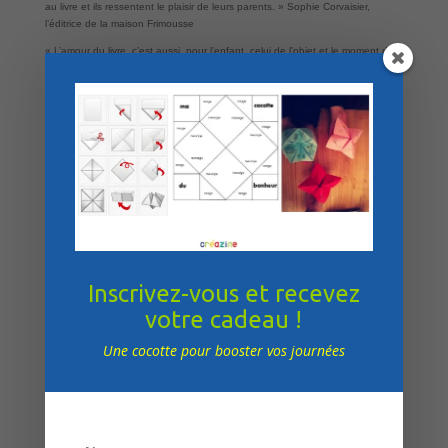
au livre et ils ressentent le plaisir de leurs parents. » Sophie Corvaisier,
l’éditrice de la maison Frimousse
« L’amour du livre, c’est aussi, pour l’enfant, celui de l’objet et le moment de
la lecture que ses parents lui offrent reste un moment très privilégié. Nos
livres souhaitent réunir les circonstances nécessaires pour que tout le monde
passe un instant agréable. » Sophie Corvaisier, l’éditrice de la maison
Frimousse
POSTER LE COMMENTAIRE
Inscrivez-vous et recevez
Votre adresse e-mail ne sera pas publiée.
Les champs obligatoires sont
votre cadeau !
indiqués avec
*
Une cocotte pour booster vos journées