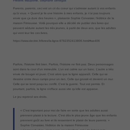
Frédéric Maupomé
,
Stéphane Sénégas
Parents, parents, ceci est un cri du coeur qui s’adresse autant à vos enfants
qu’à vous. « Quand je lis une histoire à mes enfants, je n’ai pas toujours
envie que ça dure des heures », plaisante Sophie Corvaisier, l’éditrice de la
maison Frimousse. Voilà pourquoi elle a décidé de publier des livres qui
peuvent séduire autant les très jeunes, à partir de deux ans, que les adultes
qui vont leur lire ces livres.
https://www.decitre.fr/livres/la-ligne-9782352413806.html/#ae406
Parfois, l’histoire finit bien. Parfois, l’histoire ne finit pas. Deux personnages
sont dans la cour d’un immeuble. L’un est calme sur un banc. L’autre a très
envie de bouger et jouer. C’est alors que la ligne apparaît. Celle qui se
dessine entre deux camps pour un rien. Celle qui grossit et devient un mur.
Celle qui se tend jusqu’au conflit. C’est la guerre. Tout est permis. Et
pourtant, parfois, la ligne s’efface aussi vite qu’elle est apparue.
Le jeu reprend ses droits.
« C’est important pour moi de faire en sorte que les adultes aussi
prennent plaisir à la lecture. C’est dès le plus jeune âge que les enfants
prennent goût au livre et ils ressentent le plaisir de leurs parents. »
Sophie Corvaisier, l’éditrice de la maison Frimousse