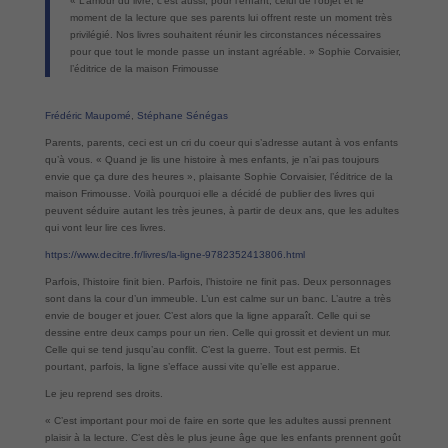
« L’amour du livre, c’est aussi, pour l’enfant, celui de l’objet et le
moment de la lecture que ses parents lui offrent reste un moment très
privilégié. Nos livres souhaitent réunir les circonstances nécessaires
pour que tout le monde passe un instant agréable. » Sophie Corvaisier,
l’éditrice de la maison Frimousse
Frédéric Maupomé
,
Stéphane Sénégas
Parents, parents, ceci est un cri du coeur qui s’adresse autant à vos enfants
qu’à vous. « Quand je lis une histoire à mes enfants, je n’ai pas toujours
envie que ça dure des heures », plaisante Sophie Corvaisier, l’éditrice de la
maison Frimousse. Voilà pourquoi elle a décidé de publier des livres qui
peuvent séduire autant les très jeunes, à partir de deux ans, que les adultes
qui vont leur lire ces livres.
https://www.decitre.fr/livres/la-ligne-9782352413806.html
Parfois, l’histoire finit bien. Parfois, l’histoire ne finit pas. Deux personnages
sont dans la cour d’un immeuble. L’un est calme sur un banc. L’autre a très
envie de bouger et jouer. C’est alors que la ligne apparaît. Celle qui se
dessine entre deux camps pour un rien. Celle qui grossit et devient un mur.
Celle qui se tend jusqu’au conflit. C’est la guerre. Tout est permis. Et
pourtant, parfois, la ligne s’efface aussi vite qu’elle est apparue.
Le jeu reprend ses droits.
« C’est important pour moi de faire en sorte que les adultes aussi prennent
plaisir à la lecture. C’est dès le plus jeune âge que les enfants prennent goût