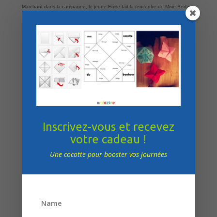
Marchant dans la campagne, le jeune Emile fait la rencontre de Mme Berthe
Morisot…
Et bien autres encore…
Ce qui est magique c’est que chaque mois une oeuvre du musée d’Orsay est
offerte en découverte, explication, audio… une vraie analyse d’oeuvre à la
porté des plus jeunes. Tout un programme complet pour comprendre les
oeuvres de ce beau musé parisien en restant dans sa classe.
À découvrir au plus vite!
Le site est beau, en mouvement et très bien fait et c qui ne gâche rien on
apprend plein de chose sérieuse en écoutant, rêvant et imaginant avec les
oeuvres!
Inscrivez-vous et recevez
votre cadeau !
Une cocotte pour booster vos journées
POSTER LE COMMENTAIRE
Votre adresse e-mail ne sera pas publiée.
Les champs obligatoires sont
indiqués avec
*