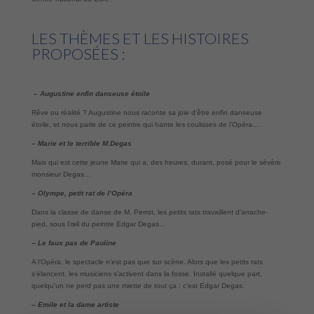
LES THÈMES ET LES HISTOIRES
PROPOSÉES :
– Augustine enfin danseuse étoile
Rêve ou réalité ? Augustine nous raconte sa joie d’être enfin danseuse
étoile, et nous parle de ce peintre qui hante les coulisses de l’Opéra…
– Marie et le terrible M.Degas
Mais qui est cette jeune Marie qui a, des heures, durant, posé pour le sévère
monsieur Degas…
– Olympe, petit rat de l’Opéra
Dans la classe de danse de M. Perrot, les petits rats travaillent d’arrache-
pied, sous l’œil du peintre Edgar Degas…
– Le faux pas de Pauline
A l’Opéra, le spectacle n’est pas que sur scène. Alors que les petits rats
s’élancent, les musiciens s’activent dans la fosse. Installé quelque part,
quelqu’un ne perd pas une miette de tout ça : c’est Edgar Degas.
– Emile et la dame artiste