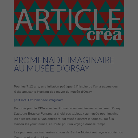
PROMENADE IMAGINAIRE
AU MUSÉE D’ORSAY
Pour les 7,12 ans, une initiation poétique à l’histoire de l’art à travers des
récits amusants inspirant des œuvre du musée d’Orsay.
petit mot. Fr/promenade imaginaire.
En route pour le XIXe avec les Promenades imaginaires au musée d’Orsay.
L’auteure Béatrice Fontanel a choisi ces tableaux au musée pour imaginer
les histoires que tu vas entendre. Au musée devant le tableau, ou à la
maison les yeux fermés, en route pour un voyage dans le temps…
Les promenades imaginaires autour de Berthe Morisot ont reçu le soutien du
Centre national du Livre.