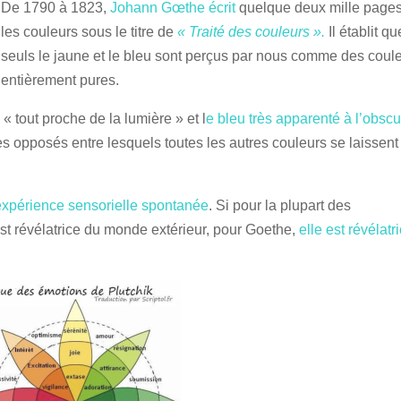
De 1790 à 1823,
Johann Gœthe écrit
quelque deux mille pages
les couleurs sous le titre de
« Traité des couleurs ».
Il établit qu
seuls le jaune et le bleu sont perçus par nous comme des coul
entièrement pures.
e
« tout proche de la lumière » et l
e bleu très apparenté à l’obscu
es opposés entre lesquels toutes les autres couleurs se laissent
expérience sensorielle spontanée
. Si pour la plupart des
st révélatrice du monde extérieur, pour Goethe,
elle est révélatr