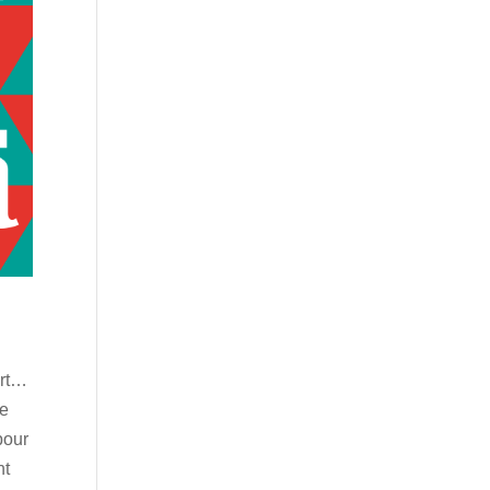
ert…
ce
pour
nt