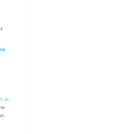
us
iste
t, et
une
on