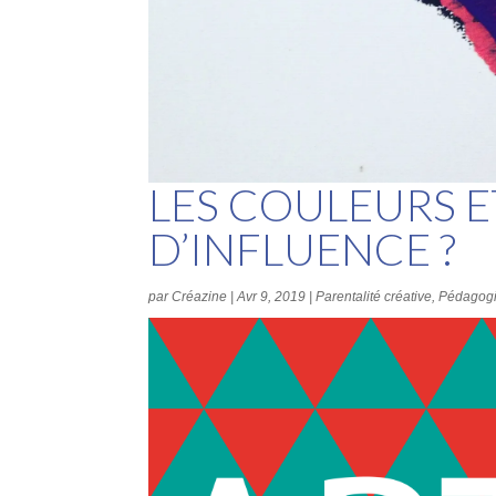
LES COULEURS E
D’INFLUENCE ?
par
Créazine
|
Avr 9, 2019
|
Parentalité créative
,
Pédagogi